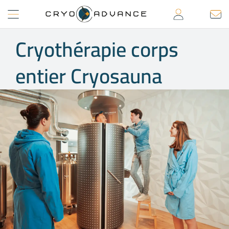
Passer
au
contenu
Cryothérapie corps
entier Cryosauna